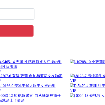
P
P
VIP
P
VIP