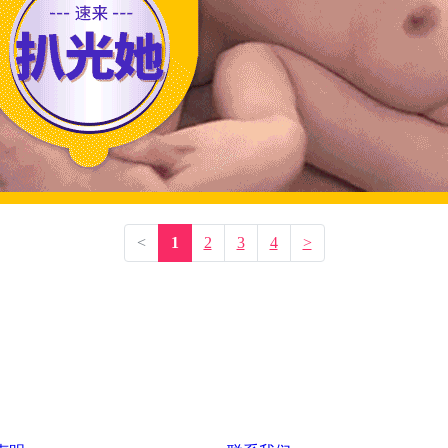
<
1
2
3
4
>