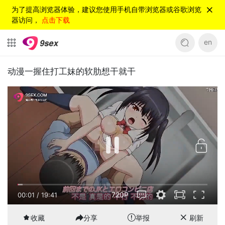
为了提高浏览器体验，建议您使用手机自带浏览器或谷歌浏览
器访问，
点击下载
en
动漫一握住打工妹的软肋想干就干
720P
00:01
/
19:41
收藏
分享
举报
刷新